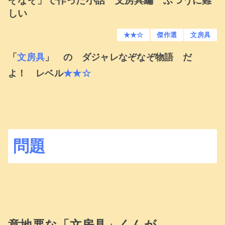
ぞなぞ」で作った小話 文房具編 ふつうに難
しい
★★☆
傑作選
文房具
「
文房具
」 の ダジャレなぞなぞ物語 だ
よ！ レベル
★★☆
問題
意地悪な「文房具」くんが