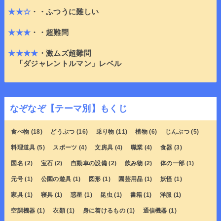
★★☆
・・ふつうに難しい
★★★
・・超難問
★★★★
・激ムズ超難問
「ダジャレントルマン」レベル
なぞなぞ【テーマ別】もくじ
食べ物
(18)
どうぶつ
(16)
乗り物
(11)
植物
(6)
じんぶつ
(5)
料理道具
(5)
スポーツ
(4)
文房具
(4)
職業
(4)
食器
(3)
国名
(2)
宝石
(2)
自動車の設備
(2)
飲み物
(2)
体の一部
(1)
元号
(1)
公園の遊具
(1)
図形
(1)
園芸用品
(1)
妖怪
(1)
家具
(1)
寝具
(1)
惑星
(1)
昆虫
(1)
書籍
(1)
洋服
(1)
空調機器
(1)
衣類
(1)
身に着けるもの
(1)
通信機器
(1)