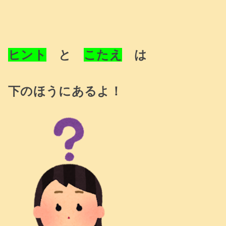
ヒント
と
こたえ
は
下のほうにあるよ！