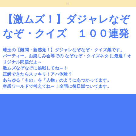
=
【激ムズ！】ダジャレなぞ
なぞ・クイズ １００連発
珠玉の【難問・新感覚！】ダジャレなぞなぞ・クイズ集です。
パーティー、お楽しみ会等での なぞなぞ・クイズネタ に最適！オ
リジナル問題だよ～
激ムズなぞなぞに挑戦してね～！
正解できたらスッキリ！アハ体験？
あらゆる「もの」を「人物」のようにあつかってます。
空想ワールドで考えてね～！全問に後日談ついてます。